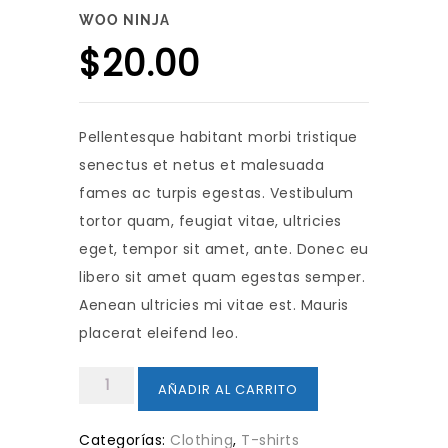
WOO NINJA
$
20.00
Pellentesque habitant morbi tristique
senectus et netus et malesuada
fames ac turpis egestas. Vestibulum
tortor quam, feugiat vitae, ultricies
eget, tempor sit amet, ante. Donec eu
libero sit amet quam egestas semper.
Aenean ultricies mi vitae est. Mauris
placerat eleifend leo.
Woo
AÑADIR AL CARRITO
Ninja
cantidad
Categorías:
Clothing
,
T-shirts