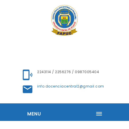
2243114 / 2256276 / 0987005404
info.docenciacentral2@gmail.com
MENU