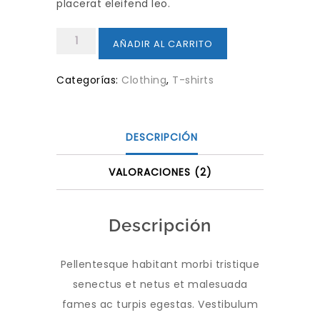
placerat eleifend leo.
Happy
AÑADIR AL CARRITO
Ninja
cantidad
Categorías:
Clothing
,
T-shirts
DESCRIPCIÓN
VALORACIONES (2)
Descripción
Pellentesque habitant morbi tristique
senectus et netus et malesuada
fames ac turpis egestas. Vestibulum