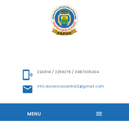
2243114 / 2256276 / 0987005404
info.docenciacentral2@gmail.com
MENU