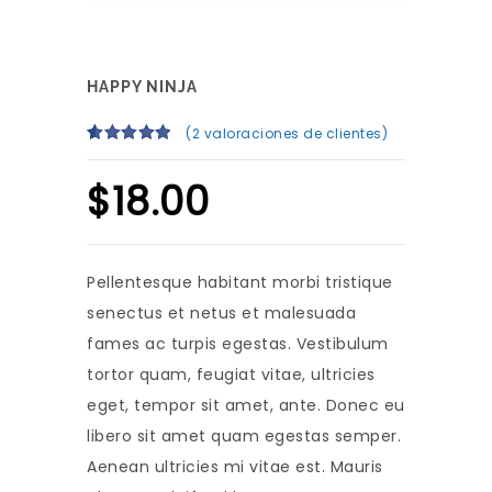
HAPPY NINJA
(
2
valoraciones de clientes)
Valorado
2
con
5.00
de
$
18.00
5 en base
a
valoraciones
de clientes
Pellentesque habitant morbi tristique
senectus et netus et malesuada
fames ac turpis egestas. Vestibulum
tortor quam, feugiat vitae, ultricies
eget, tempor sit amet, ante. Donec eu
libero sit amet quam egestas semper.
Aenean ultricies mi vitae est. Mauris