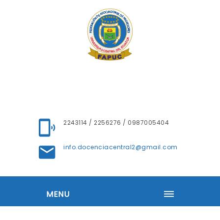
2243114 / 2256276 / 0987005404
info.docenciacentral2@gmail.com
MENU